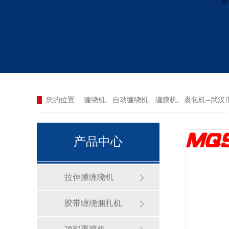
您的位置:
缠绕机、自动缠绕机、缠膜机、裹包机--武汉
产品中心
拉伸膜缠绕机
胶带缠绕捆扎机